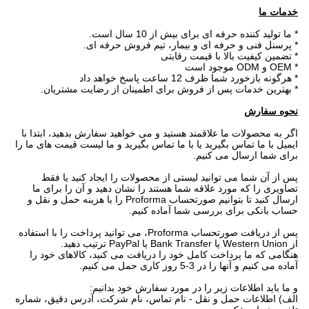
خدمات ما
* ما تولید کننده حرفه ای برای بیش از 10 سال است.
* پرسنل فنی و حرفه ای و بیمار، تیم فروش حرفه ای.
* تضمین کیفیت بالا با قیمت رقابتی
* OEM و ODM موجود است
* هرگونه بازخورد شما ظرف 12 ساعت پاسخ خواهد داد
* بهترین خدمات پس از فروش برای اطمینان از رضایت مشتریان.
نحوه سفارش
اگر به محصولات ما علاقمند هستید و می خواهید سفارش بدهید، ابتدا با
ایمیل با ما تماس بگیرید یا با ما تماس بگیرید و ما لیست قیمت های ما را
برای شما ارسال می کنیم.
پس از آن شما می توانید لیستی از محصولات را ایجاد کنید یا فقط
تصاویری را که مورد علاقه شما هستند را نشان دهید و آن را برای ما
ارسال کنید تا بتوانیم صورتحساب Proforma را با هزینه حمل و نقل و
حساب بانکی برای بررسی شما آماده کنیم.
پس از دریافت صورتحساب Proforma، می توانید پرداخت را با استفاده
از Western Union یا Bank Transfer یا PayPal ترتیب دهید.
هنگامی که ما پرداخت کامل خود را دریافت می کنید، کالاهای خود را
آماده می کنیم و آنها را در 3-5 روز کاری حمل می کنیم.
و ما باید اطلاعات زیر را در مورد سفارش خود بدانیم:
الف) اطلاعات حمل و نقل - نام تماس، نام شرکت، آدرس دقیق، شماره