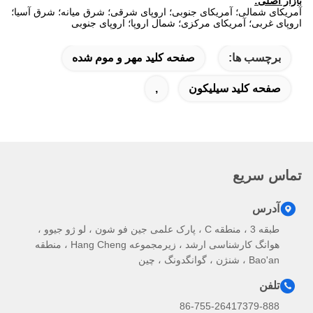
بازار اصلی:
آمریکای شمالی؛
آمریکای جنوبی؛
اروپای شرقی؛
شرق میانه؛
شرق آسیا؛
اروپای غربی؛
آمریکای مرکزی؛
شمال اروپا؛
اروپای جنوبی
برچسب ها:
صفحه کلید مهر و موم شده
صفحه کلید سیلیکون
,
تماس سریع
آدرس
طبقه 3 ، منطقه C ، پارک علمی جین فو شون ، لو ژو جیوو ،
هوانگ کارشناسی ارشد ، زیرمجموعه Hang Cheng ، منطقه
Bao'an ، شنژن ، گوانگدونگ ، چین
تلفن
86-755-26417379-888