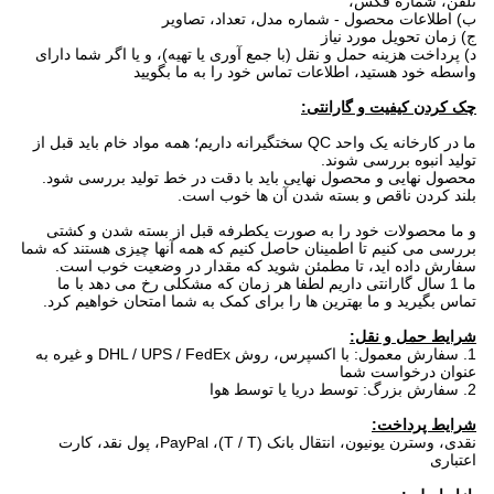
تلفن، شماره فکس،
ب) اطلاعات محصول - شماره مدل، تعداد، تصاویر
ج) زمان تحویل مورد نیاز
د) پرداخت هزینه حمل و نقل (با جمع آوری یا تهیه)، و یا اگر شما دارای
واسطه خود هستید، اطلاعات تماس خود را به ما بگویید
چک کردن کیفیت و گارانتی:
ما در کارخانه یک واحد QC سختگیرانه داریم؛ همه مواد خام باید قبل از
تولید انبوه بررسی شوند.
محصول نهایی و محصول نهایی باید با دقت در خط تولید بررسی شود.
بلند کردن ناقص و بسته شدن آن ها خوب است.
و ما محصولات خود را به صورت یکطرفه قبل از بسته شدن و کشتی
بررسی می کنیم تا اطمینان حاصل کنیم که همه آنها چیزی هستند که شما
سفارش داده اید، تا مطمئن شوید که مقدار در وضعیت خوب است.
ما 1 سال گارانتی داریم
لطفا هر زمان که مشکلی رخ می دهد با ما
تماس بگیرید و ما بهترین ها را برای کمک به شما امتحان خواهیم کرد.
شرایط حمل و نقل:
1. سفارش معمول: با اکسپرس، روش DHL / UPS / FedEx و غیره به
عنوان درخواست شما
2. سفارش بزرگ: توسط دریا یا توسط هوا
شرایط پرداخت:
نقدی، وسترن یونیون، انتقال بانک (T / T)، PayPal، پول نقد، کارت
اعتباری