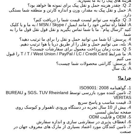
هزینه های پیک را به ما بسپارید.
2. Q: چقدر هزینه حمل و نقل پیک برای نمونه ها خواهد بود؟
A: حمل و نقل پیک به مقدار، وزن و اندازه کارتن و منطقه شما بستگی
دارد.
3. Q: چگونه می توانم لیست قیمت شما را دریافت کنم؟
A: لطفا راه تماس خود را مانند ایمیل / MSN / Skype / به ما و یا کلیک
کنید "ارسال پیام". ما با شما تماس بگیرید و نقل قول نقل قول ما را به
شما.
4. پرسش: آیا شما می توانید حمل و نقل را برای ما ترتیب دهید؟
A: بله، می توانیم حمل و نقل را از طریق دریا یا هوا ترتیب دهیم.
5. Q: مدت زمان پرداخت معمول برای سفارشات چیست؟
A: ما شرایط T / T / West Union / PayPal / LC / Credit Card را قبول
می کنیم
6. پرسش: گارانتی محصولات شما چیست؟
A: یک سال
چرا ما؟
1، گواهینامه ISO9001: 2008
2، تامین کننده مورد بازرسی توسط SGS، TUV Rheinland و BUREAU
VERITAS
3، قیمت مناسب و پاسخ سریع
4، بیش از 10 سال تجربه در دستگاه ورودی ناهموار و کیوسک روی
صفحه نمایش لمسی
5، OEM و قابلیت ODM
6، انعطاف پذیری در سفارشی سازی و اندازه سفارش
7، تامین کنندگان مورد اعتماد بسیاری از مارک های معروف جهان در
صنعت