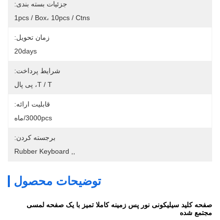
جزئیات بسته بندی:
1pcs / Box، 10pcs / Ctns
زمان تحویل:
20days
شرایط پرداخت:
T / T، پی پال
قابلیت ارائه:
3000pcs/ماه
برجسته کردن:
Rubber Keyboard
, 
,
توضیحات محصول
صفحه کلید سیلیکونی نور پس زمینه کاملا تمیز با یک صفحه لمسی
مجتمع شده