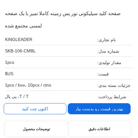
صفحه کلید سیلیکونی نور پس زمینه کاملا تمیز با یک صفحه
لمسی مجتمع شده
KINGLEADER
نام تجاری:
SKB-106-CMBL
شماره مدل:
1pcs
مقدار تولیدی:
US$
قیمت:
1pcs / box، 10pcs / ctns
جزئیات بسته بندی:
T / T، پی پال
شرایط پرداخت:
بهترین قیمت رو بدست بیار
اکنون چت کنید
اطلاعات دقیق
توضیحات محصول