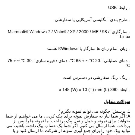
- رابط: USB
- طرح بندی: انگلیسی آمریکایی یا سفارشی
- سازگاری: Microsoft® Windows 7 / Vista® / XP / 2000 / ME / 98 /
Linux
- زبان: تمام زبان ها سازگار با Windows® هستند
- دمای عملیاتی: -20 ℃ ~ + 65 ℃، دمای ذخیره سازی: -30 ℃ ~ + 75
℃
- رنگ: رنگ سفارشی در دسترس است
- ابعاد: 390 (L) x 148 (W) x 10 (T) mm
سوالات متداول
1. پرسش: چگونه می توانم نمونه بگیرم؟
A: اگر شما نیاز به سفارش نمونه برای چک کردن، ما می خواهیم از شما
بخواهید برای نمونه و حمل و نقل پیک پرداخت.
ما نمونه ها را پس از
پرداخت شما ارسال می کنیم.
اگر شما یک حساب پیک داشته باشید، می
توانید پیک خود را برای جمع آوری نمونه از شرکت ما ارسال کنید و یا