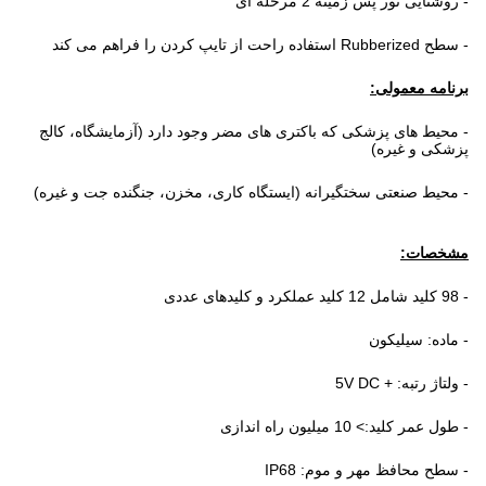
- روشنایی نور پس زمینه 2 مرحله ای
- سطح Rubberized استفاده راحت از تایپ کردن را فراهم می کند
برنامه معمولی:
- محیط های پزشکی که باکتری های مضر وجود دارد (آزمایشگاه، کالج
پزشکی و غیره)
- محیط صنعتی سختگیرانه (ایستگاه کاری، مخزن، جنگنده جت و غیره)
مشخصات:
- 98 کلید شامل 12 کلید عملکرد و کلیدهای عددی
- ماده: سیلیکون
- ولتاژ رتبه: + 5V DC
- طول عمر کلید:> 10 میلیون راه اندازی
- سطح محافظ مهر و موم: IP68