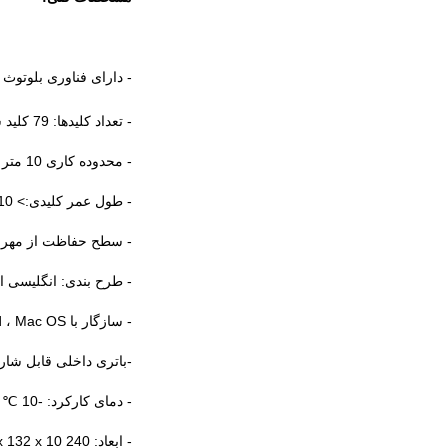
- دارای فناوری بلوتوث 3.0
- تعداد کلیدها: 79 کلید شامل 10 مک
- محدوده کاری 10 متر (30 فوت)
- طول عمر کلیدی:> 10 میلیون حرکت
- سطح حفاظت از مهر و مو
- طرح بندی: انگلیسی ا
- سازگار با iPhone ، iPad ، Mac OS و Windows7/8/Vista/XP/2000/ME/98
-باتری داخلی قابل شارژ
- دمای کارکرد: -10 ℃ ~+65
- ابعاد: 240 x 132 x 10 میلی متر (L x W x H)