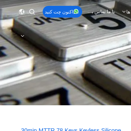
با ما تماس بگیرید
اکنون چت کنید
ها
30min MTTR 78 Keys Keyless Silicone