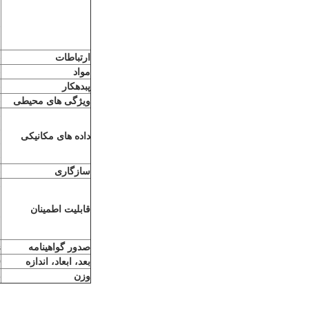
-
ارتباطات
-
مواد
-
پ
بدهکار
-
ویژگی های محیطی
-
-
-
داده های مکانیکی
-
-
سازگاری
- ac OS
-000
قابلیت اطمینان
-<30
صدور گواهینامه
s
بعد، ابعاد، اندازه
40
وزن
5