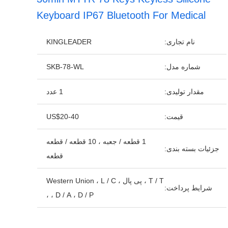
Keyboard IP67 Bluetooth For Medical
نام تجاری:
KINGLEADER
شماره مدل:
SKB-78-WL
مقدار تولیدی:
1 عدد
قیمت:
US$20-40
1 قطعه / جعبه ، 10 قطعه / قطعه
جزئیات بسته بندی:
قطعه
T / T ، پی پال ، Western Union ، L / C
شرایط پرداخت:
، D / A ، D / P ،