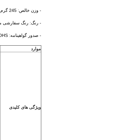
- وزن خالص: 245 گرم
- رنگ: رنگ سفارشی 
- صدور گواهینامه: CE ، FCC ، ROHS
موارد
م
-
-
- 9
-
ویژگی های کلیدی
-
م
-
ب