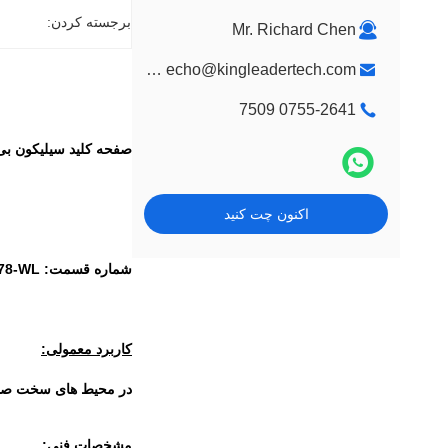
برجسته کردن:
Mr. Richard Chen
market@kingleadertech.com echo@kingleadertech.com
0755-2641 7509
صفحه کلید سیلیکون بی سیم
اکنون چت کنید
شماره قسمت: SKB-78-WL
کاربرد معمولی:
در محیط های سخت صنعت
مشخصات فنی: