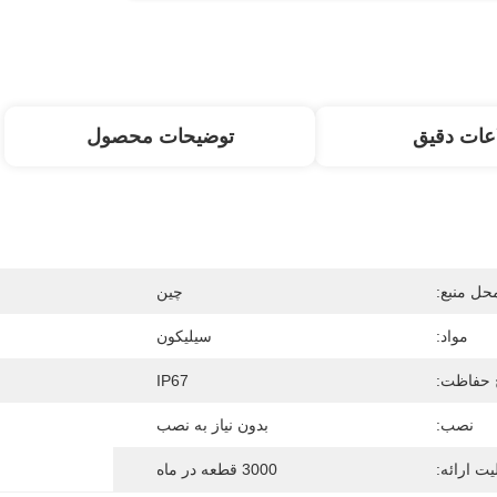
عات دقیق
توضیحات محصول
حل منبع:
چین
مواد:
سیلیکون
حفاظت:
IP67
نصب:
بدون نیاز به نصب
یت ارائه:
3000 قطعه در ماه