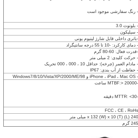
 رنگ سفارشی موجود است
 بلوتوث 3.0
 سیلیکون
باتری داخلی قابل شارژ لیتیوم یونی
 دمای کارکرد: -10 تا 55 درجه سانتیگراد
قدرت فعال: 60-80 گرم
 حرکت کلیدی: 2 میلی متر
 مادام العمر (چرخه): حداقل 10 ، 000 ، 000 تحریک
 حفاظت از آب بندی: IP67
iPhone ، iPad ، M و Windows7/8/10/Vista/XP/2000/ME/98
MTBF:> 20 ساعت
MTTR: ​​ دقیقه
FCC ، CE ، RoH
2 (L) x 132 (W) x 10 (T) میلی متر
24 گرم