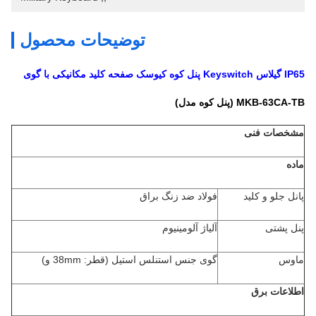
توضیحات محصول
IP65 گیلاس Keyswitch پنل کوه کیوسک صفحه کلید مکانیکی با گوی
MKB-63CA-TB (پنل کوه مدل)
مشخصات فنی
ماده
پانل جلو و کلید
فولاد ضد زنگ براق
پنل پشتی
آلیاژ آلومینیوم
ماوس
گوی جنس استنلس استیل (قطر: 38mm و)
اطلاعات برق