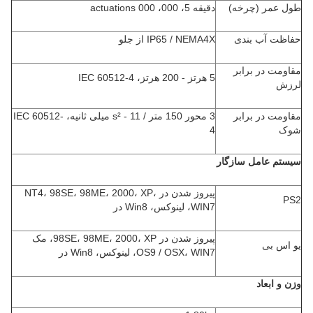
طول عمر (چرخه)
دقیقه 5، 000، 000 actuations
حفاظت آب بندی
IP65 / NEMA4X از جلو
مقاومت در برابر
5 هرتز - 200 هرتز، IEC 60512-4
لرزش
مقاومت در برابر
3 محور 150 متر / s² - 11 میلی ثانیه، IEC 60512-
شوک
4
سیستم عامل سازگار
پیروز شدن در NT4، 98SE، 98ME، 2000، XP،
PS2
WIN7، لینوکس، Win8 در
پیروز شدن در 98SE، 98ME، 2000، XP، مک
یو اس بی
OS9 / OSX، WIN7، لینوکس، Win8 در
وزن و ابعاد