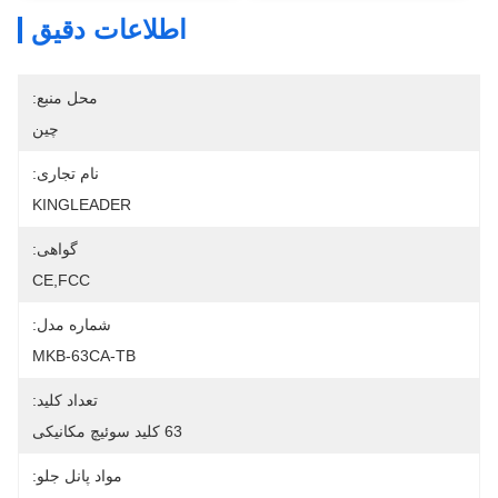
اطلاعات دقیق
محل منبع:
چین
نام تجاری:
KINGLEADER
گواهی:
CE,FCC
شماره مدل:
MKB-63CA-TB
تعداد کلید:
63 کلید سوئیچ مکانیکی
مواد پانل جلو: