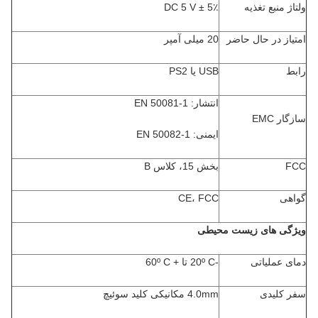
ولتاژ منبع تغذیه
DC 5 V ± 5٪
امتیاز در حال حاضر
20 میلی آمپر
رابط
USB یا PS2
انتشار: EN 50081-1
سازگار EMC
ایمنی: EN 50082-1
FCC
بخش 15، کلاس B
گواهی
CE، FCC
ویژگی های زیست محیطی
دمای عملیاتی
-20º C تا + 60º C
سفر کلیدی
4.0mm مکانیکی کلید سوئیچ