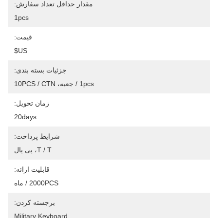
مقدار حداقل تعداد سفارش:
1pcs
قیمت:
US$
جزئیات بسته بندی:
1pcs / جعبه، 10PCS / CTN
زمان تحویل:
20days
شرایط پرداخت:
T / T، پی پال
قابلیت ارائه:
2000PCS / ماه
برجسته کردن:
Military Keyboard
, 
,