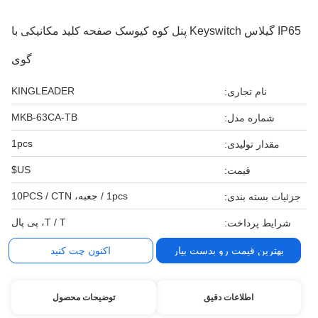
IP65 گیلاس Keyswitch پنل کوه کیوسک صفحه کلید مکانیکی با
گوی
KINGLEADER
نام تجاری:
MKB-63CA-TB
شماره مدل:
1pcs
مقدار تولیدی:
US$
قیمت:
1pcs / جعبه، 10PCS / CTN
جزئیات بسته بندی:
T / T، پی پال
شرایط پرداخت:
بهترین قیمت رو بدست بیار
اکنون چت کنید
اطلاعات دقیق
توضیحات محصول