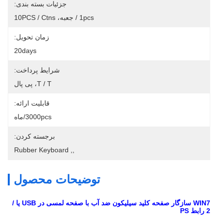
جزئیات بسته بندی:
1pcs / جعبه، 10PCS / Ctns
زمان تحویل:
20days
شرایط پرداخت:
T / T، پی پال
قابلیت ارائه:
3000pcs/ماه
برجسته کردن:
Rubber Keyboard
, 
,
توضیحات محصول
WIN7 سازگار صفحه کلید سیلیکون ضد آب با صفحه لمسی در USB یا /
2 رابط PS