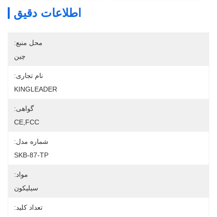
اطلاعات دقیق
محل منبع:
چین
نام تجاری:
KINGLEADER
گواهی:
CE,FCC
شماره مدل:
SKB-87-TP
مواد:
سیلیکون
تعداد کلید: