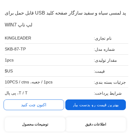
پد لمسی سیاه و سفید سازگار صفحه کلید USB قابل حمل برای
لپ تاپ WIN7
KINGLEADER
نام تجاری:
SKB-87-TP
شماره مدل:
1pcs
مقدار تولیدی:
US$
قیمت:
1pcs / جعبه، 10PCS / ctns
جزئیات بسته بندی:
T / T، پی پال
شرایط پرداخت:
بهترین قیمت رو بدست بیار
اکنون چت کنید
اطلاعات دقیق
توضیحات محصول