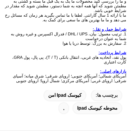
و ما را بررسی کنید محصولات ما یک به یک قبل ما بسته و کشتی به
مطمئن شوید که آنها همه آنچه به شما دستور، مطمئن شوید که مقدار در
شرایط خوبی باشد.
ما با ارائه 1 سال گارانتی. لطفا با ما تماس بگیرید هر زمان که مسائل رخ
می دهد و ما ما بهترین های ما سعی برای کمک به.
شرایط حمل و نقل:
1. ترتیب معمول: بیان، DHL / UPS / فدرال اکسپرس و غیره روش به
شما به عنوان درخواست
2. سفارش به بزرگ: توسط دریا یا هوا
شرایط پرداخت:
پول نقد، اتحادیه های غربی، انتقال بانکی (T / T)، پی پال، پول GRA،
کارت اعتباری
بازارهای اصلی:
آمریکای شمالی؛ آمریکای جنوبی؛ اروپای شرقی؛ شرق میانه؛ آسیای
شرقی؛ اروپای غربی؛ آمریکای مرکزی؛ شمال اروپا؛ اروپای جنوبی
برچسب ها:
کیوسک Ipad امن
محوطه کیوسک Ipad
,