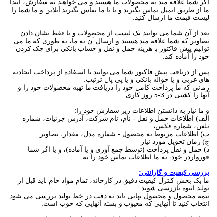
اگر شما علاقه مند به محصولات ما هستند و می خواهند به سفارش، ابتدا
ما از طریق ایمیل تماس بگیرید و یا با ما تماس بگیرید آنلاین و ما شما را
لیست قیمت ما ارسال کنید.
بعد از آن شما می توانید یک لیست از محصولات و یا فقط نشان دادن
تصاویر که شما علاقه مند هستند و ارسال آن به ما، به طوری که ما می
توانیم پیش فاکتور با هزینه حمل و نقل و حساب بانکی برای چک کردن
خود را آماده کند.
پس از دریافت پیش فاکتور شما می توانید با استفاده از پرداخت اتحادیه
های غربی و یا حواله بانکی و یا پی پال ترتیب.
زمانی که ما پرداخت کامل خود را دریافت ما تهیه محصولات خود را و
آنها را کشتی در 3-5 روز کاری.
و ما نیاز به دانستن اطلاعات زیر سفارش خود را:
الف) اطلاعات حمل و نقل - نام، نام شرکت، آدرس جزئیات، شماره
تلفن، شماره فکس،
ب) اطلاعات مربوط به محصول - شماره مدل، مقدار، تصاویر
ج) زمان تحویل مورد نیاز
د) حمل و نقل پرداخت (توسط جمع آوری و یا آماده)، و یا اگر شما
فورواردر خود، به ما اطلاعات تماس خود را به
بررسی کیفیت و گارانتی:
ما یک بخش کنترل کیفیت دقیق در کارخانه، تمام مواد خام باید قبل از
تولید انبوه بازرسی شوند.
نیمه محصول و محصول نهایی باید به دقت در خط تولید بررسی می شود.
انتخاب کنید تا آنهایی که معیوب و بسته آنهایی که خوب است.