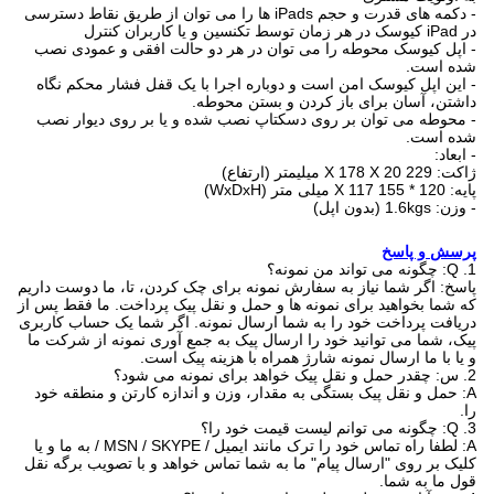
- دکمه های قدرت و حجم iPads ها را می توان از طریق نقاط دسترسی
در iPad کیوسک در هر زمان توسط تکنسین و یا کاربران کنترل
- اپل کیوسک محوطه را می توان در هر دو حالت افقی و عمودی نصب
شده است.
- این اپل کیوسک امن است و دوباره اجرا با یک قفل فشار محکم نگاه
داشتن، آسان برای باز کردن و بستن محوطه.
- محوطه می توان بر روی دسکتاپ نصب شده و یا بر روی دیوار نصب
شده است.
- ابعاد:
ژاکت: 229 X 178 X 20 میلیمتر (ارتفاع)
پایه: 120 * 155 X 117 میلی متر (WxDxH)
- وزن: 1.6kgs (بدون اپل)
پرسش و پاسخ
1. Q: چگونه می تواند من نمونه؟
پاسخ: اگر شما نیاز به سفارش نمونه برای چک کردن، تا، ما دوست داریم
که شما بخواهید برای نمونه ها و حمل و نقل پیک پرداخت. ما فقط پس از
دریافت پرداخت خود را به شما ارسال نمونه. اگر شما یک حساب کاربری
پیک، شما می توانید خود را ارسال پیک به جمع آوری نمونه از شرکت ما
و یا با ما ارسال نمونه شارژ همراه با هزینه پیک است.
2. س: چقدر حمل و نقل پیک خواهد برای نمونه می شود؟
A: حمل و نقل پیک بستگی به مقدار، وزن و اندازه کارتن و منطقه خود
را.
3. Q: چگونه می توانم لیست قیمت خود را؟
A: لطفا راه تماس خود را ترک مانند ایمیل / MSN / SKYPE / به ما و یا
کلیک بر روی "ارسال پیام" ما به شما تماس خواهد و با تصویب برگه نقل
قول ما به شما.