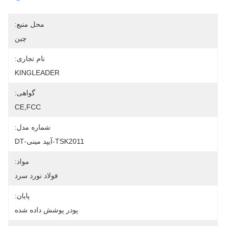
محل منبع:
چین
نام تجاری:
KINGLEADER
گواهی:
CE,FCC
شماره مدل:
TSK2011-آیپد مینی-DT
مواد:
فولاد نورد سرد
پایان:
پودر پوشش داده شده