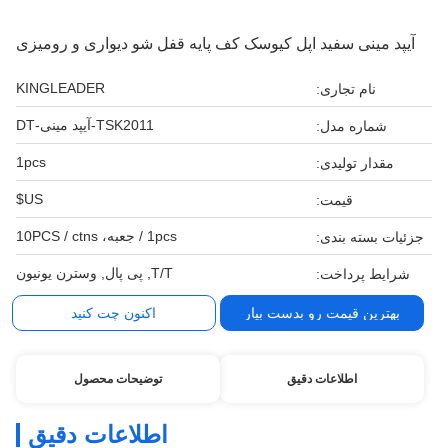
آیپد مینی سفید اپل کیوسک کف پایه قفل شو دیواری و رومیزی
KINGLEADER
نام تجاری:
TSK2011-آیپد مینی-DT
شماره مدل:
1pcs
مقدار تولیدی:
US$
قیمت:
1pcs / جعبه، 10PCS / ctns
جزئیات بسته بندی:
T/T, پی پال, وسترن یونیون
شرایط پرداخت:
بهترین قیمت رو بدست بیار
اکنون چت کنید
اطلاعات دقیق
توضیحات محصول
اطلاعات دقیق