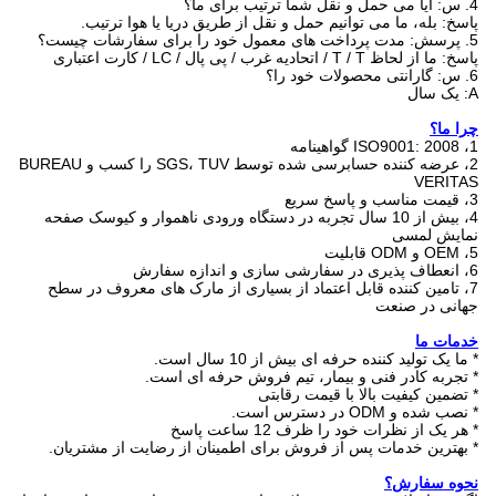
4. س: آیا می حمل و نقل شما ترتیب برای ما؟
پاسخ: بله، ما می توانیم حمل و نقل از طریق دریا یا هوا ترتیب.
5. پرسش: مدت پرداخت های معمول خود را برای سفارشات چیست؟
پاسخ: ما از لحاظ T / T / اتحادیه غرب / پی پال / LC / کارت اعتباری
6. س: گارانتی محصولات خود را؟
A: یک سال
چرا ما؟
1، ISO9001: 2008 گواهینامه
2، عرضه کننده حسابرسی شده توسط SGS، TUV را کسب و BUREAU
VERITAS
3، قیمت مناسب و پاسخ سریع
4، بیش از 10 سال تجربه در دستگاه ورودی ناهموار و کیوسک صفحه
نمایش لمسی
5، OEM و ODM قابلیت
6، انعطاف پذیری در سفارشی سازی و اندازه سفارش
7، تامین کننده قابل اعتماد از بسیاری از مارک های معروف در سطح
جهانی در صنعت
خدمات ما
* ما یک تولید کننده حرفه ای بیش از 10 سال است.
* تجربه کادر فنی و بیمار، تیم فروش حرفه ای است.
* تضمین کیفیت بالا با قیمت رقابتی
* نصب شده و ODM در دسترس است.
* هر یک از نظرات خود را ظرف 12 ساعت پاسخ
* بهترین خدمات پس از فروش برای اطمینان از رضایت از مشتریان.
نحوه سفارش؟