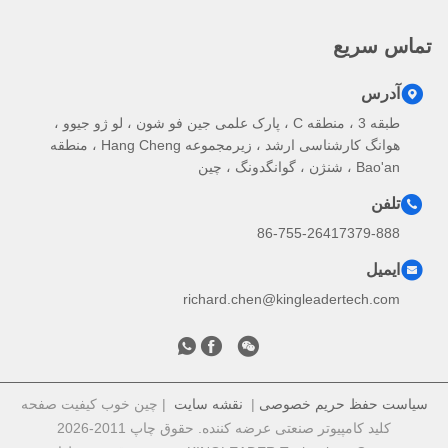
تماس سریع
آدرس
طبقه 3 ، منطقه C ، پارک علمی جین فو شون ، لو ژو جیوو ،
هوانگ کارشناسی ارشد ، زیرمجموعه Hang Cheng ، منطقه
Bao'an ، شنژن ، گوانگدونگ ، چین
تلفن
86-755-26417379-888
ایمیل
richard.chen@kingleadertech.com
سیاست حفظ حریم خصوصی
|
نقشه سایت
| چین خوب کیفیت صفحه
کلید کامپیوتر صنعتی عرضه کننده. حقوق چاپ 2011-2026